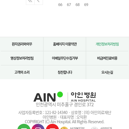
66
67
68
69
환자권리와의무
홈페이지 이용약관
개인정보처리방침
영상정보처리방침
이메일무단수집거부
비급여진료비용
고객의 소리
칭찬합니다
오시는길
인천광역시 미추홀구 경인로 372
사업자등록번호 : 121-82-14340ㆍ상호명 : (의) 아인의료재단
아인병원ㆍ대표자명 : 오익환
COPYRIGHT (C) Ain Hospital. All Rights Reserved.
보건복지부
산부인과