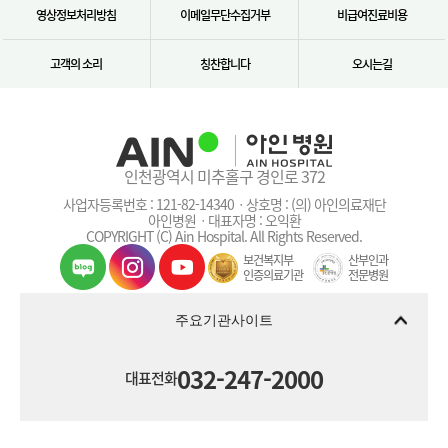
영상정보처리방침
이메일무단수집거부
비급여진료비용
고객의 소리
칭찬합니다
오시는길
인천광역시 미추홀구 경인로 372
사업자등록번호 : 121-82-14340ㆍ상호명 : (의) 아인의료재단
아인병원ㆍ대표자명 : 오익환
COPYRIGHT (C) Ain Hospital. All Rights Reserved.
보건복지부
산부인과
인증의료기관
전문병원
주요기관사이트
032-247-2000
대표전화