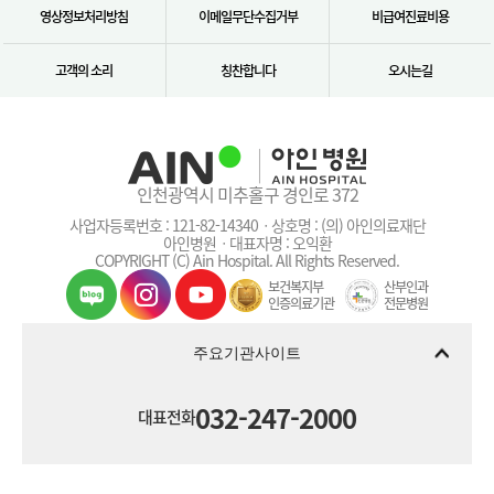
영상정보처리방침
이메일무단수집거부
비급여진료비용
고객의 소리
칭찬합니다
오시는길
인천광역시 미추홀구 경인로 372
사업자등록번호 : 121-82-14340ㆍ상호명 : (의) 아인의료재단
아인병원ㆍ대표자명 : 오익환
COPYRIGHT (C) Ain Hospital. All Rights Reserved.
보건복지부
산부인과
인증의료기관
전문병원
주요기관사이트
032-247-2000
대표전화