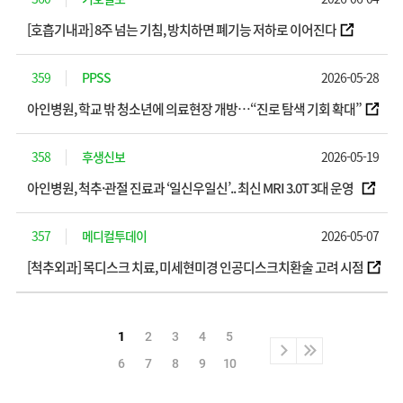
[호흡기내과] 8주 넘는 기침, 방치하면 폐기능 저하로 이어진다
359
PPSS
2026-05-28
아인병원, 학교 밖 청소년에 의료현장 개방…“진로 탐색 기회 확대”
358
후생신보
2026-05-19
아인병원, 척추·관절 진료과 ‘일신우일신’.. 최신 MRI 3.0T 3대 운영
357
메디컬투데이
2026-05-07
[척추외과] 목디스크 치료, 미세현미경 인공디스크치환술 고려 시점
1
2
3
4
5
6
7
8
9
10