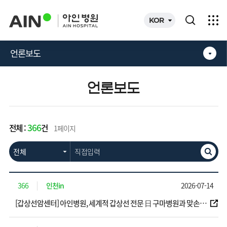
카피라이트로 가기
본문으로 가기
주메뉴로 가기
KOR
언론보도
언론보도
366
전체 :
건
1페이지
366
인천in
2026-07-14
[갑상선암센터] 아인병원, 세계적 갑상선 전문 日 구마병원과 맞손...
‘글로벌 네트워크 강화’