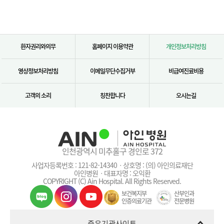
환자권리와의무
홈페이지 이용약관
개인정보처리방침
영상정보처리방침
이메일무단수집거부
비급여진료비용
고객의 소리
칭찬합니다
오시는길
인천광역시 미추홀구 경인로 372
사업자등록번호 : 121-82-14340ㆍ상호명 : (의) 아인의료재단
아인병원ㆍ대표자명 : 오익환
COPYRIGHT (C) Ain Hospital. All Rights Reserved.
보건복지부
산부인과
인증의료기관
전문병원
주요기관사이트