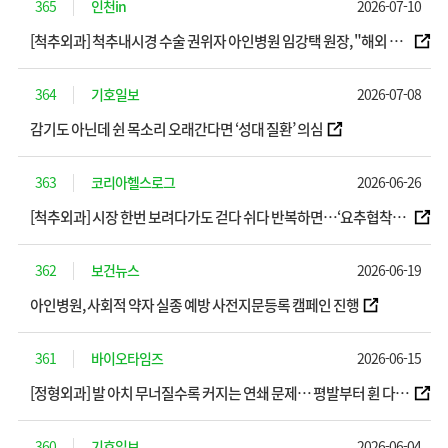
365
인천in
2026-07-10
[척추외과] 척추내시경 수술 권위자 아인병원 임강택 원장, "해외 의
료진 교육 확대"
364
기호일보
2026-07-08
감기도 아닌데 쉰 목소리 오래간다면 ‘성대 질환’ 의심
363
코리아헬스로그
2026-06-26
[척추외과] 시장 한번 보려다가도 걷다 쉬다 반복하면…‘요추협착증’
의심해야
362
보건뉴스
2026-06-19
아인병원, 사회적 약자 실종 예방 사전지문등록 캠페인 진행
361
바이오타임즈
2026-06-15
[정형외과] 발 아치 무너질수록 커지는 연쇄 문제… 평발부터 휜 다리
까지
360
기호일보
2026-06-04