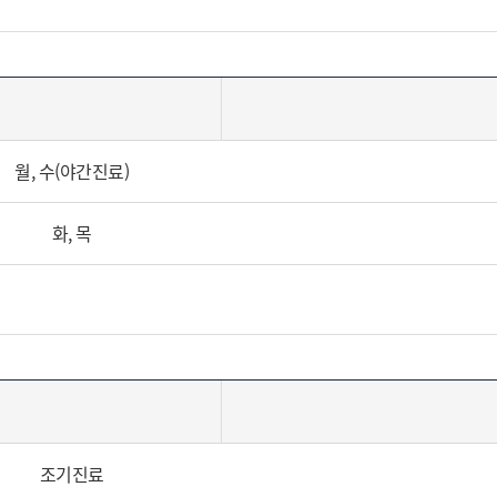
월, 수(야간진료)
화, 목
조기진료