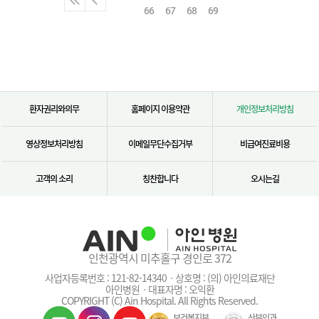
66
67
68
69
환자권리와의무
홈페이지 이용약관
개인정보처리방침
영상정보처리방침
이메일무단수집거부
비급여진료비용
고객의 소리
칭찬합니다
오시는길
인천광역시 미추홀구 경인로 372
사업자등록번호 : 121-82-14340ㆍ상호명 : (의) 아인의료재단
아인병원ㆍ대표자명 : 오익환
COPYRIGHT (C) Ain Hospital. All Rights Reserved.
보건복지부
산부인과