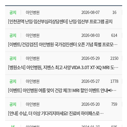
공지
아인병원
2026-08-07
16
[인천권역 난임·임산부심리상담센터] 난임·임산부 프로그램 공지
공지
아인병원
2026-08-03
614
[이벤트/건강검진] 아인병원 국가검진센터 오픈 기념 특별 프로모션!
🎉🎁
공지
아인병원
2026-05-29
2150
[병원소식] 아인병원, 지멘스 최고 사양 VIDA 3.0T XT·XQ MRI 도입
✨
공지
아인병원
2026-05-27
1778
[이벤트] 아인병원 여름 맞이 건강 체크! MRI 할인 이벤트 안내📢
(~8/31 )
공지
아인병원
2026-05-20
759
[안내] 수납, 더 이상 기다리지마세요! 진료비 하이패스로
자동결제하면 더욱 편리합니다.💳
15
아인병원
2024-01-27
925