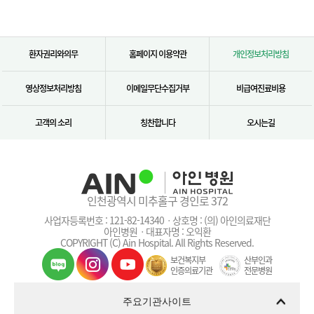
환자권리와의무
홈페이지 이용약관
개인정보처리방침
영상정보처리방침
이메일무단수집거부
비급여진료비용
고객의 소리
칭찬합니다
오시는길
인천광역시 미추홀구 경인로 372
사업자등록번호 : 121-82-14340ㆍ상호명 : (의) 아인의료재단
아인병원ㆍ대표자명 : 오익환
COPYRIGHT (C) Ain Hospital. All Rights Reserved.
보건복지부
산부인과
인증의료기관
전문병원
주요기관사이트