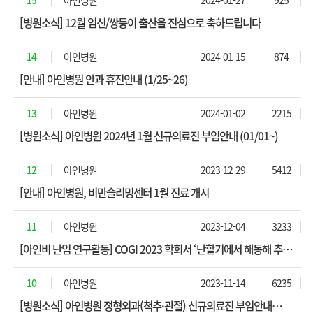
[병원소식] 12월 임신/쌍둥이 출산을 진심으로 축하드립니다
14
아인병원
2024-01-15
874
[안내] 아인병원 안과 휴진안내 (1/25~26)
13
아인병원
2024-01-02
2215
[병원소식] 아인병원 2024년 1월 신규의료진 부임안내 (01/01~)
12
아인병원
2023-12-29
5412
[안내] 아인병원, 비만슬리밍센터 1월 진료 개시
11
아인병원
2023-12-04
3233
[아인비 난임 연구활동] COGI 2023 학회서 ‘난할기에서 해동해 추가
배양 후 형성된 포배기 동결배아 이식의 효용성’ 연구 성과 발표
10
아인병원
2023-11-14
6235
[병원소식] 아인병원 정형외과(척추·관절) 신규의료진 부임안내