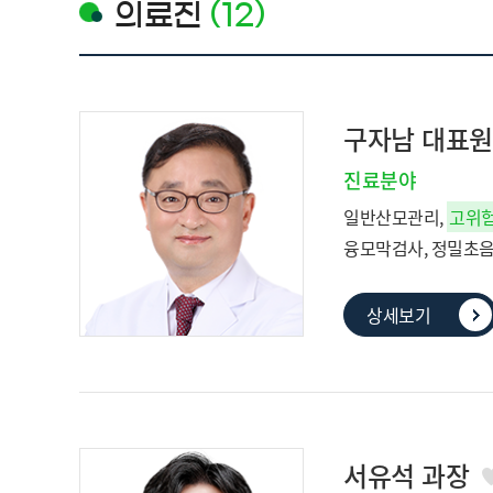
의료진
(12)
구자남 대표
진료분야
일반산모관리,
고위
융모막검사, 정밀초음파
(방광염, 질염), 피
상세보기
서유석 과장