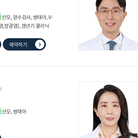
험
산모, 양수검사, 쌍태아, V-
질염,방광염), 갱년기 클리닉
예약하기
험
산모, 쌍태아