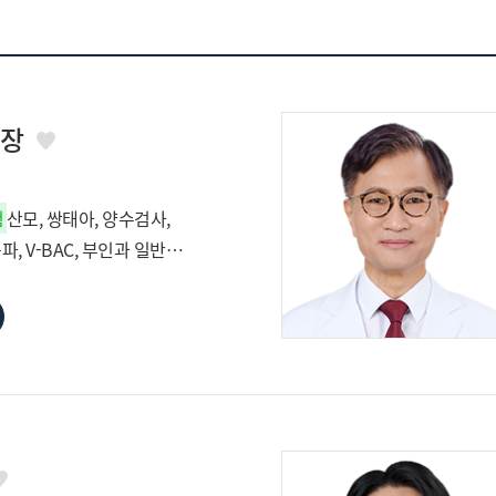
원장
험
산모, 쌍태아, 양수검사,
, V-BAC, 부인과 일반
임상담, 갱년기클리닉