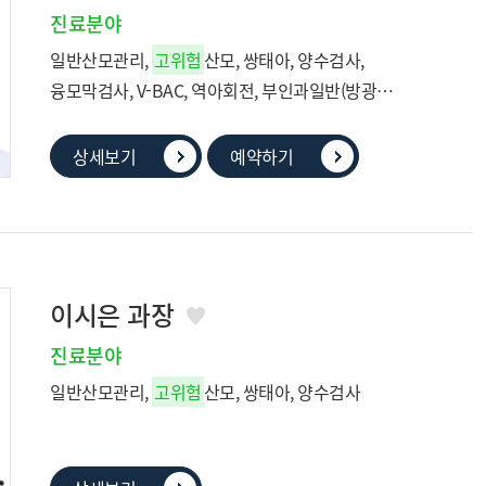
진료분야
일반산모관리,
고위험
산모, 쌍태아, 양수검사,
융모막검사, V-BAC, 역아회전, 부인과일반(방광염,
질염), 피임상담, 여성성형, 요실금, 갱년기클리닉
상세보기
예약하기
이시은 과장
진료분야
일반산모관리,
고위험
산모, 쌍태아, 양수검사