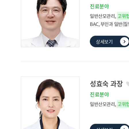
진료분야
일반산모관리,
고위
BAC, 부인과 일반(
상세보기
성효숙 과장
진료분야
일반산모관리,
고위