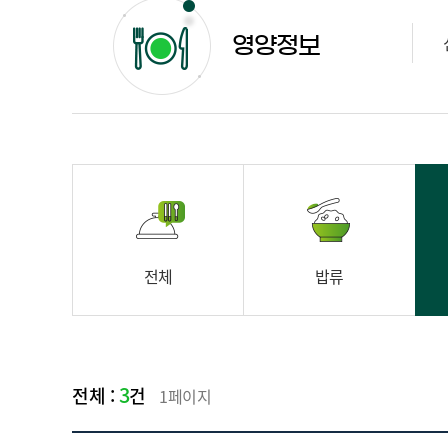
영양정보
전체
밥류
3
전체 :
건
1페이지