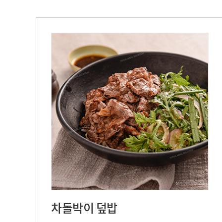
차돌박이 덮밥