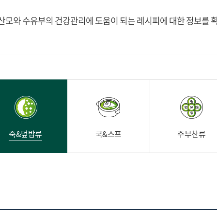
산모와 수유부의 건강관리에 도움이 되는 레시피에 대한 정보를 
죽&덮밥류
국&스프
주부찬류