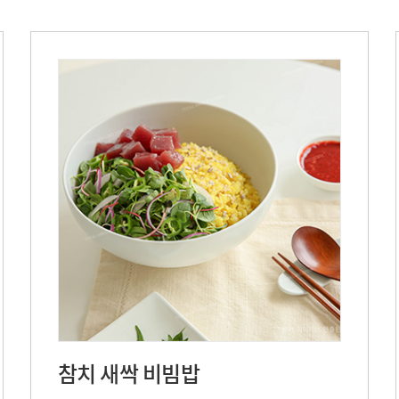
참치 새싹 비빔밥