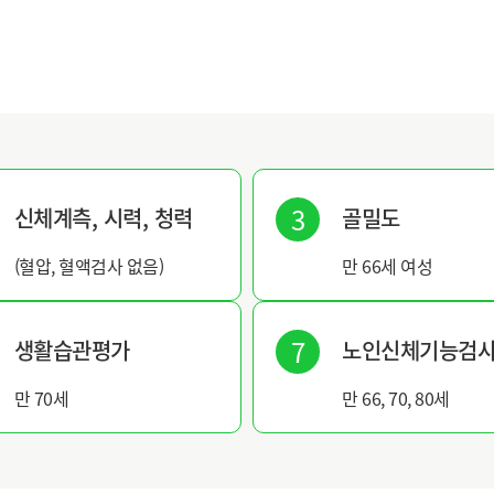
신체계측, 시력, 청력
골밀도
(혈압, 혈액검사 없음)
만 66세 여성
생활습관평가
노인신체기능검
만 70세
만 66, 70, 80세