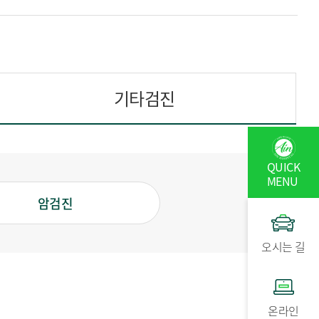
기타검진
QUICK
MENU
암검진
오시는 길
온라인