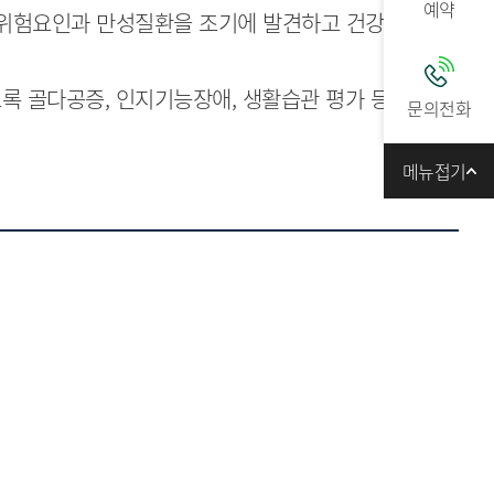
예약
강위험요인과 만성질환을 조기에 발견하고 건강한
032-459-5000
록 골다공증, 인지기능장애, 생활습관 평가 등의
문의전화
메뉴접기