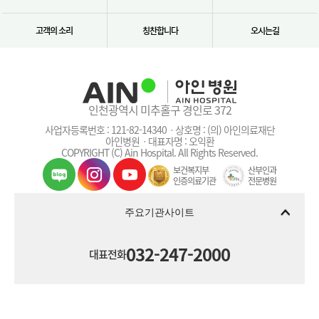
고객의 소리
칭찬합니다
오시는길
인천광역시 미추홀구 경인로 372
사업자등록번호 : 121-82-14340ㆍ상호명 : (의) 아인의료재단
아인병원ㆍ대표자명 : 오익환
COPYRIGHT (C) Ain Hospital. All Rights Reserved.
보건복지부
산부인과
인증의료기관
전문병원
주요기관사이트
032-247-2000
대표전화