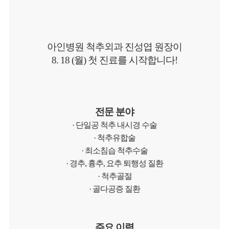
아인병원 척추외과
진성엽 원장이
8. 18 (월) 첫 진료를 시작합니다!
전문 분야
·
단일공 척추 내시경 수술
·
척추유합술
·
최소침습 척추수술
·
경추, 흉추, 요추 퇴행성 질환
·
척추골절
·
골다공증 질환
주요 이력